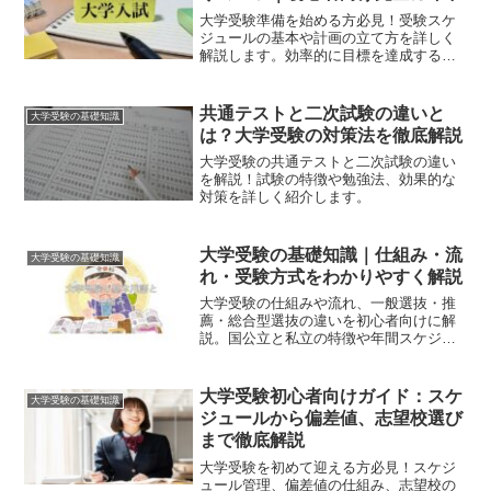
大学受験準備を始める方必見！受験スケ
ジュールの基本や計画の立て方を詳しく
解説します。効率的に目標を達成する方
法を学びましょう。
共通テストと二次試験の違いと
大学受験の基礎知識
は？大学受験の対策法を徹底解説
大学受験の共通テストと二次試験の違い
を解説！試験の特徴や勉強法、効果的な
対策を詳しく紹介します。
大学受験の基礎知識｜仕組み・流
大学受験の基礎知識
れ・受験方式をわかりやすく解説
大学受験の仕組みや流れ、一般選抜・推
薦・総合型選抜の違いを初心者向けに解
説。国公立と私立の特徴や年間スケジュ
ールもわかりやすく紹介します。
大学受験初心者向けガイド：スケ
大学受験の基礎知識
ジュールから偏差値、志望校選び
まで徹底解説
大学受験を初めて迎える方必見！スケジ
ュール管理、偏差値の仕組み、志望校の